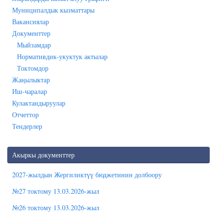
Муниципалдык кызматтары
Вакансиялар
Документтер
Мыйзамдар
Нормативдик-укуктук актылар
Токтомдор
Жаңылыктар
Иш-чаралар
Кулактандыруулар
Отчеттор
Тендерлер
Акыркы документтер
2027-жылдын Жергиликтүү бюджетинин долбоору
№27 токтому 13.03.2026-жыл
№26 токтому 13.03.2026-жыл