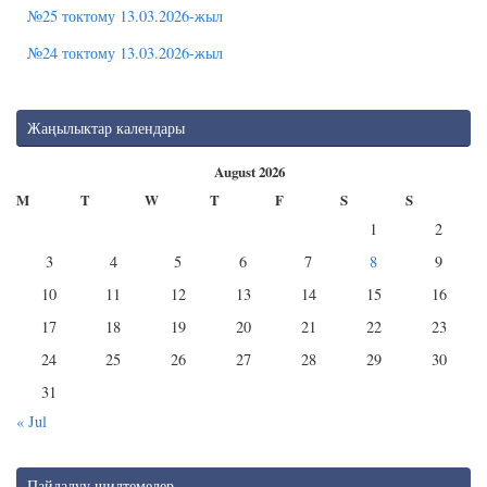
№25 токтому 13.03.2026-жыл
№24 токтому 13.03.2026-жыл
Жаңылыктар календары
August 2026
M
T
W
T
F
S
S
1
2
3
4
5
6
7
8
9
10
11
12
13
14
15
16
17
18
19
20
21
22
23
24
25
26
27
28
29
30
31
« Jul
Пайдалуу шилтемелер