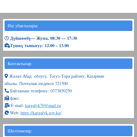
Иш убактылары:
Дүйшөмбү— Жума, 08:30 — 17:30
Түшкү тыныгуу: 12.00 – 13.00
Контактылар:
Жалал-Абад облусу, Тогуз-Торо району, Казарман
айылы, Почталык индекси 721500
Байланыш телефону: 0373850250
факс:
E-mail:
kargalyk70@mail.ru
Web:
https://kargalyk.gov.kg/
Шилтемелер: