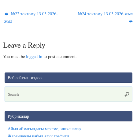
bo
ok
ts
gr
re
ok
la
A
a
№22 токтому 13.03.2026-
№24 токтому 13.03.2026-жыл
ss
pp
m
жыл
ni
ki
Leave a Reply
You must be
logged in
to post a comment.
Веб сайттан издөө
Se
Searc
for
Рубрикалар
Айыл аймагындагы мекеме, ишканалар
Жарандарды кабыл алуу графиги