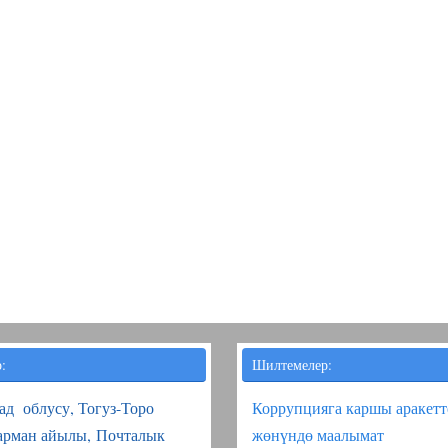
:
Шилтемелер:
д облусу, Тогуз-Торо
Коррупцияга каршы аракетт
зарман айылы, Почталык
жөнүндө маалымат