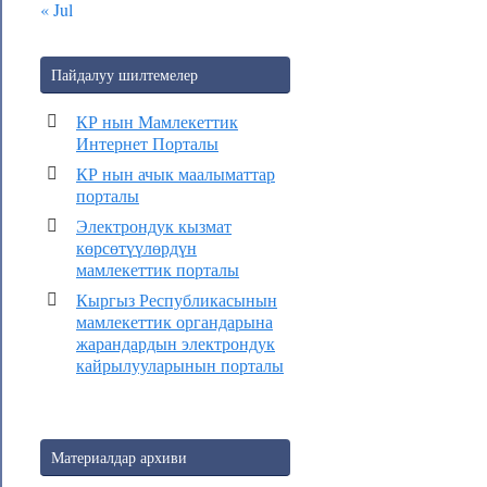
« Jul
Пайдалуу шилтемелер
КР нын Мамлекеттик
Интернет Порталы
КР нын ачык маалыматтар
порталы
Электрондук кызмат
көрсөтүүлөрдүн
мамлекеттик порталы
Кыргыз Республикасынын
мамлекеттик органдарына
жарандардын электрондук
кайрылууларынын порталы
Материалдар архиви