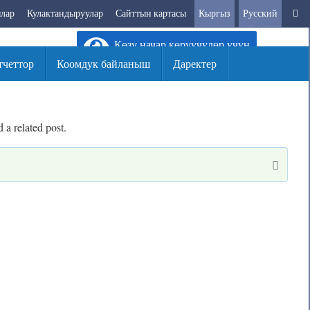
ылар
Кулактандыруулар
Сайттын картасы
Кыргыз
Русский
Sear
f
Көзү начар көрүүчүлөр үчүн
тчеттор
Коомдук байланыш
Даректер
 a related post.
Sear
Search
for: