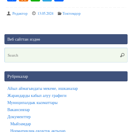
ce
dn
ha
le
ha
bo
ok
ts
gr
re
Редактор
13.05.2024
Токтомдор
ok
la
A
a
ss
pp
m
Веб сайттан издөө
ni
ki
Se
Searc
for
Рубрикалар
Айыл аймагындагы мекеме, ишканалар
Жарандарды кабыл алуу графиги
Муниципалдык кызматтары
Вакансиялар
Документтер
Мыйзамдар
Нормативдик-укуктук актылар