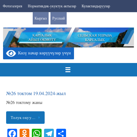
Skip
Фотогалерея
Нормативдик-укуктук актылар
Кулактандыруулар
to
Search
content
Сайттын картасы
Кыргыз
Русский
Search
for:
Көзү начар көрүүчүлөр үчүн
№26 токтом 19.04.2024-жыл
№26 токтому жаны
Толук окуу…
Fa
O
W
Te
S