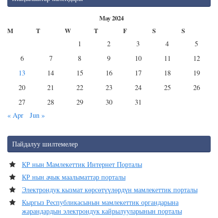
May 2024
M
T
W
T
F
S
S
1
2
3
4
5
6
7
8
9
10
11
12
13
14
15
16
17
18
19
20
21
22
23
24
25
26
27
28
29
30
31
« Apr
Jun »
Пайдалуу шилтемелер
КР нын Мамлекеттик Интернет Порталы
КР нын ачык маалыматтар порталы
Электрондук кызмат көрсөтүүлөрдүн мамлекеттик порталы
Кыргыз Республикасынын мамлекеттик органдарына
жарандардын электрондук кайрылууларынын порталы