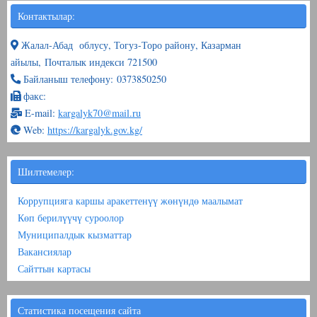
Контактылар:
Жалал-Абад облусу, Тогуз-Торо району, Казарман
айылы, Почталык индекси 721500
Байланыш телефону: 0373850250
факс:
E-mail:
kargalyk70@mail.ru
Web:
https://kargalyk.gov.kg/
Шилтемелер:
Коррупцияга каршы аракеттенүү жөнүндө маалымат
Көп берилүүчү суроолор
Муниципалдык кызматтар
Вакансиялар
Сайттын картасы
Статистика посещения сайта