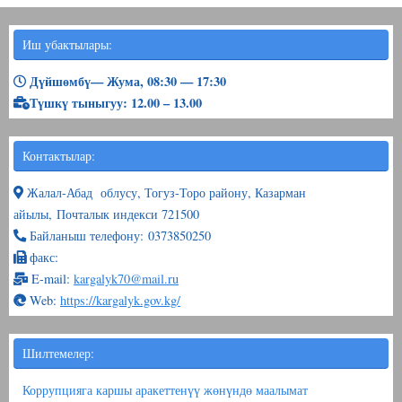
Иш убактылары:
Дүйшөмбү— Жума, 08:30 — 17:30
Түшкү тыныгуу: 12.00 – 13.00
Контактылар:
Жалал-Абад облусу, Тогуз-Торо району, Казарман
айылы, Почталык индекси 721500
Байланыш телефону: 0373850250
факс:
E-mail:
kargalyk70@mail.ru
Web:
https://kargalyk.gov.kg/
Шилтемелер:
Коррупцияга каршы аракеттенүү жөнүндө маалымат