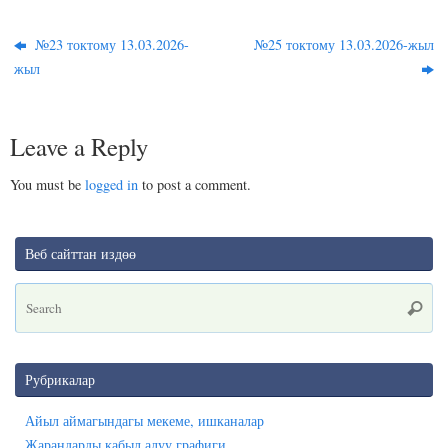
bo
ok
ts
gr
re
ok
la
A
a
№23 токтому 13.03.2026-
№25 токтому 13.03.2026-жыл
ss
pp
m
жыл
ni
ki
Leave a Reply
You must be
logged in
to post a comment.
Веб сайттан издөө
Se
Searc
for
Рубрикалар
Айыл аймагындагы мекеме, ишканалар
Жарандарды кабыл алуу графиги