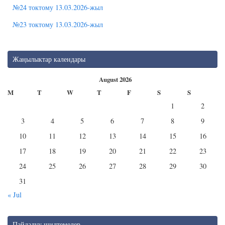
№24 токтому 13.03.2026-жыл
№23 токтому 13.03.2026-жыл
Жаңылыктар календары
August 2026
M
T
W
T
F
S
S
1
2
3
4
5
6
7
8
9
10
11
12
13
14
15
16
17
18
19
20
21
22
23
24
25
26
27
28
29
30
31
« Jul
Пайдалуу шилтемелер