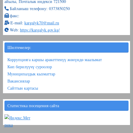
айылы, Почталык индекси 721500
Байланыш телефону: 0373850250
факс:
E-mail:
kargalyk70@mail.ru
Web:
https://kargalyk.gov.kg/
Шилтемелер:
Коррупцияга каршы аракеттенүү жөнүндө маалымат
Көп берилүүчү суроолор
Муниципалдык кызматтар
Вакансиялар
Сайттын картасы
Статистика посещения сайта