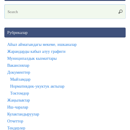
Se
Searc
for
Рубрикалар
Айыл аймагындагы мекеме, ишканалар
Жарандарды кабыл алуу графиги
Муниципалдык кызматтары
Вакансиялар
Документтер
Мыйзамдар
Нормативдик-укуктук актылар
Токтомдор
Жаңылыктар
Иш-чаралар
Кулактандыруулар
Отчеттор
Тендерлер