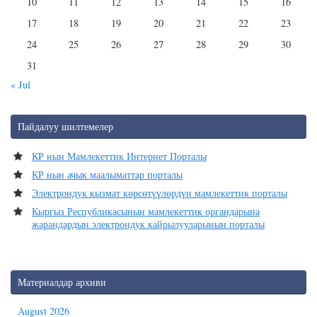
10
11
12
13
14
15
16
17
18
19
20
21
22
23
24
25
26
27
28
29
30
31
« Jul
Пайдалуу шилтемелер
КР нын Мамлекеттик Интернет Порталы
КР нын ачык маалыматтар порталы
Электрондук кызмат көрсөтүүлөрдүн мамлекеттик порталы
Кыргыз Республикасынын мамлекеттик органдарына
жарандардын электрондук кайрылууларынын порталы
Материалдар архиви
August 2026