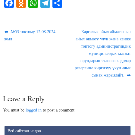
Fa
O
W
Te
S
ce
dn
ha
le
ha
bo
ok
ts
gr
re
ok
la
A
a
№53 токтому 12.08.2024-
Каргалык айыл аймагынын
ss
pp
m
жыл
айыл өкмөтү улук жана кенже
топтогу административдик
ni
муниципалдык кызмат
ki
орундарын ээлөөгө кадрлар
резервине киргизүү үчүн ачык
сынак жарыялайт.
Leave a Reply
You must be
logged in
to post a comment.
Веб сайттан издөө