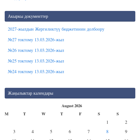
Акыркы документтер
2027-жылдын Жергиликтүү бюджетинин долбоору
№27 токтому 13.03.2026-жыл
№26 токтому 13.03.2026-жыл
№25 токтому 13.03.2026-жыл
№24 токтому 13.03.2026-жыл
Жаңылыктар календары
August 2026
M
T
W
T
F
S
S
1
2
3
4
5
6
7
8
9