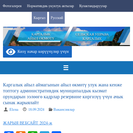
Skip
Фотогалерея
Нормативдик-укуктук актылар
Кулактандыруулар
to
Search
content
Сайттын картасы
Кыргыз
Русский
Search
for:
Көзү начар көрүүчүлөр үчүн
Каргалык айыл аймагынын айыл өкмөтү улук жана кенже
топтогу административдик муниципалдык кызмат
орундарын ээлөөгө кадрлар резервине киргизүү үчүн ачык
сынак жарыялайт
Elena
18.09.2024
Вакансиялар
ЖАРЫЯ ВЕБСАЙТ 2024-ж